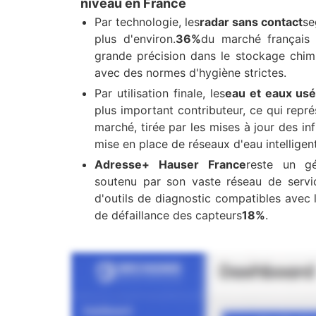
niveau en France
Par technologie, les
radar sans contact
se
plus d'environ.
36%
du marché français
grande précision dans le stockage chimi
avec des normes d'hygiène strictes.
Par utilisation finale, les
eau et eaux us
plus important contributeur, ce qui repr
marché, tirée par les mises à jour des inf
mise en place de réseaux d'eau intelligen
Adresse+ Hauser France
reste un gé
soutenu par son vaste réseau de servi
d'outils de diagnostic compatibles avec l
de défaillance des capteurs
18%
.