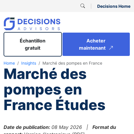
Decisions Home
Échantillon
Acheter
gratuit
maintenant
Home
Insights
Marché des pompes en France
Marché des
pompes en
France Études
Date de publication:
08 May 2026 |
Format du