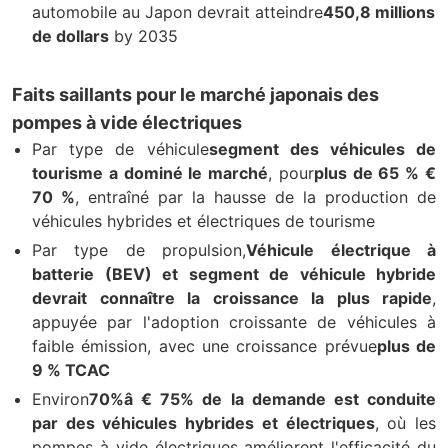
automobile au Japon devrait atteindre
450,8 millions
de dollars
by 2035
Faits saillants pour le marché japonais des
pompes à vide électriques
Par type de véhicule
segment des véhicules de
tourisme a dominé le marché
, pour
plus de 65 % €
70 %
, entraîné par la hausse de la production de
véhicules hybrides et électriques de tourisme
Par type de propulsion,
Véhicule électrique à
batterie (BEV) et segment de véhicule hybride
devrait connaître la croissance la plus rapide
,
appuyée par l'adoption croissante de véhicules à
faible émission, avec une croissance prévue
plus de
9 % TCAC
Environ
70%â € 75% de la demande est conduite
par des véhicules hybrides et électriques
, où les
pompes à vide électriques améliorent l'efficacité du