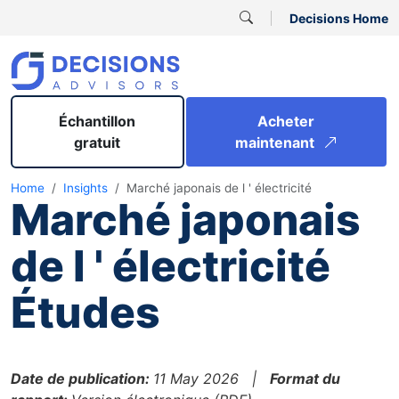
Decisions Home
Échantillon
Acheter
gratuit
maintenant
Home
Insights
Marché japonais de l ' électricité
Marché japonais
de l ' électricité
Études
Date de publication:
11 May 2026 |
Format du