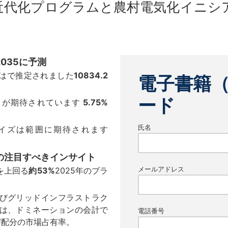
近代化プログラムと農村電気化イニシ
035に予測
はで推定されました
10834.2
電子書籍
ード
とが期待されています
5.75%
氏名
イズは範囲に期待されます
の注目すべきインサイト
メールアドレス
を上回る
約53%
2025年のブラ
びグリッドインフラストラク
は、ドミネーションの会計で
電話番号
び配分の市場占有率。