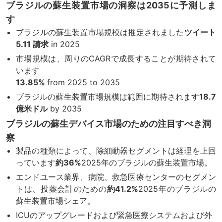
ブラジルの蘇生装置市場の洞察は2035に予測しま
す
ブラジルの蘇生装置市場規模は推定されました
ツイート
5.11 請求
in 2025
市場規模は、周りのCAGRで成長することが期待されて
います
13.85%
from 2025 to 2035
ブラジルの蘇生装置市場規模は範囲に期待されます
18.7
億米ドル
by 2035
ブラジルの蘇生デバイス市場のための注目すべき洞
察
製品の種類によって、除細動器セグメントは経理を上回
っています
約36%
2025年のブラジルの蘇生装置市場。
エンドユース業界、病院、救急医療センターのセグメン
トは、投薬会計のための
約41.2%
2025年のブラジルの
蘇生装置市場シェア。
ICUのアップグレードおよび緊急医療システムおよび外