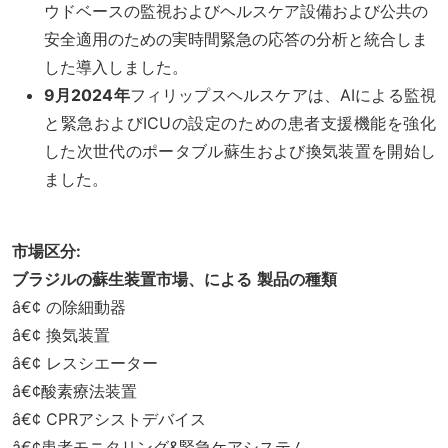
ウドベースの監視およびヘルスケア設備および公共の
安全適用のための実時間緊急の応答の分析と統合しま
した導入しました。
9月2024年
フィリップスヘルスケアは、AIによる監視
と緊急およびICUの設定のための患者支援機能を強化
した次世代のポータブル蘇生および換気装置を開始し
ました。
市場区分:
ブラジルの蘇生装置市場、による
製品の種類
â€¢ の除細動器
â€¢ 換気装置
â€¢ レスシエーター
â€¢酸素療法装置
â€¢ CPRアシストデバイス
â€¢患者モニタリング&緊急ケアシステム