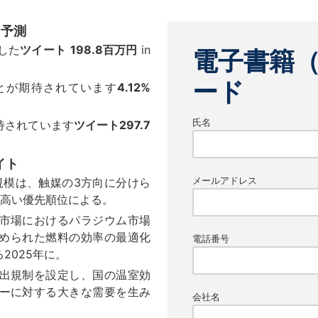
に予測
した
ツイート
198.8百万円
in
電子書籍
ード
とが期待されています
4.12%
氏名
待されています
ツイート
297.7
イト
メールアドレス
規模は、触媒の3方向に分けら
の高い優先順位による。
市場におけるパラジウム市場
められた燃料の効率の最適化
電話番号
2025年に。
出規制を設定し、国の温室効
ーに対する大きな需要を生み
会社名