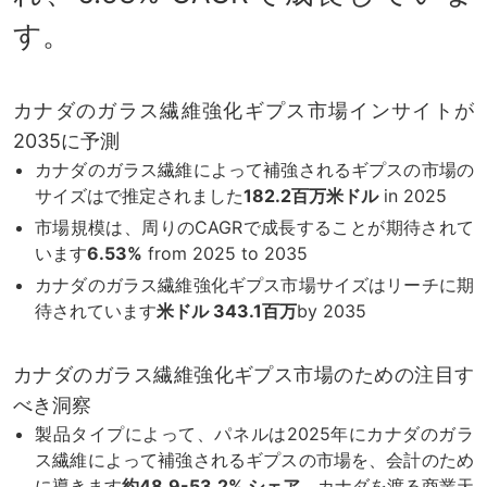
す。
カナダのガラス繊維強化ギプス市場インサイトが
2035に予測
カナダのガラス繊維によって補強されるギプスの市場の
サイズはで推定されました
182.2百万米ドル
in 2025
市場規模は、周りのCAGRで成長することが期待されて
います
6.53%
from 2025 to 2035
カナダのガラス繊維強化ギプス市場サイズはリーチに期
待されています
米ドル 343.1百万
by 2035
カナダのガラス繊維強化ギプス市場のための注目す
べき洞察
製品タイプによって、パネルは2025年にカナダのガラ
ス繊維によって補強されるギプスの市場を、会計のため
に導きます
約48.9-53.2% シェア
、カナダを渡る商業天