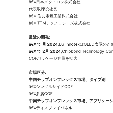
â€¢日本メクトロン株式会社
代表取締役社長
â€¢ 住友電気工業株式会社
â€¢ TTMテクノロジーズ株式会社
最近の開発:
â€¢ で 月 2024,
LG InnotekはOLE
â€¢ で 2月 2024,
Chipbond Techno
COFパッケージ容量を拡大
市場区分:
中国チップオンフレックス市場、タイプ別
â€¢シングルサイドCOF
â€¢多層COF
中国チップオンフレックス市場、アプリケー
â€¢ディスプレイパネル