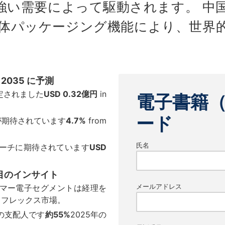
強い需要によって駆動されます。 中
体パッケージング機能により、世界的
 が 2035 に予測
定されました
USD 0.32億円
in
電子書籍
ード
が期待されています
4.7%
from
氏名
ーチに期待されています
USD
目のインサイト
メールアドレス
マー電子セグメントは経理を
・フレックス市場。
の支配人です
約55%
2025年の