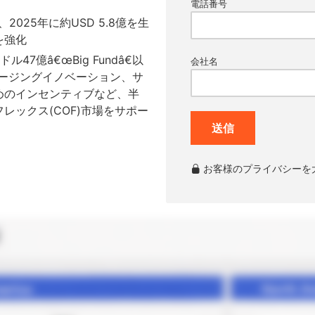
電話番号
itedは、2025年に約USD 5.8億を生
を強化
ル47億â€œBig Fundâ€以
会社名
ケージングイノベーション、サ
めのインセンティブなど、半
レックス(COF)市場をサポー
送信
お客様のプライバシーを