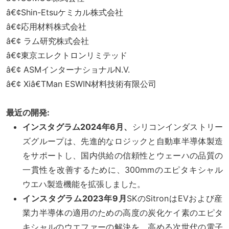
â€¢Shin-Etsuケミカル株式会社
â€¢応用材料株式会社
â€¢ ラム研究株式会社
â€¢東京エレクトロンリミテッド
â€¢ ASMインターナショナルN.V.
â€¢ Xiâ€TMan ESWIN材料技術有限公司
最近の開発:
インスタグラム
2024年6月、
シリコンインダストリー
ズグループは、先進的なロジックと自動車半導体製造
をサポートし、国内供給の信頼性とウェーハの品質の
一貫性を改善するために、300mmのエピタキシャル
ウエハ製造機能を拡張しました。
インスタグラム
2023年9月
SKのSitronはEVおよび産
業力半導体の適用のための高度の炭化ケイ素のエピタ
キシャルのウエファーの解決を、高める次世代の電子