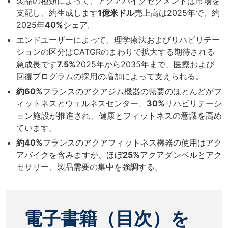
製品の種類によって、アクアバイクセグメントは市場を
支配し、約生成します
1億米ドル
売上高は2025年で、約
2025年
40%
シェア。
エンドユーザーによって、理学療法およびリハビリテー
ションの区分はCATGRのまわりで拡大する期待される
急成長です
7.5%
2025年から2035年まで、医療および
回復プログラムの採用の増加によって支えられる。
約60%
フランスのアクアジム機器の需要のほとんどがフ
ィットネスとウェルネスセンター、
30%
リハビリテーシ
ョン施設が推進され、健康とフィットネスの意識を高め
ています。
約40%
フランスのアクアフィットネス機器の使用はアク
アバイクを含みますが、ほぼ
25%
アクアダンベルとアク
セサリー、製品需要の集中を強調する。
電子書籍（目次）を