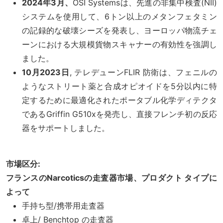
2024年3月、
OSI Systemsは、先進の非集中検査(NII)
システムを使用して、6トン以上のメタンフェタミン
の記録的な破壊シーズを発表し、ヨーロッパ物流チェ
ーンにおける大規模貨物スキャナーの有効性を強調し
ました。
10月2023日
, テレデューンFLIR 防衛は、フェニルの
ようなストリート薬と合成オピオイドを5分以内に特
定するために最適化されたポータブル化学ディテクタ
であるGriffin G510xを発売し、直接フレンチ初の反応
器をサポートしました。
市場区分:
フランスのNarcoticsの走査器市場、プロダクト タイプに
よって
手持ち型/携帯用走査器
卓上/ Benchtop の走査器