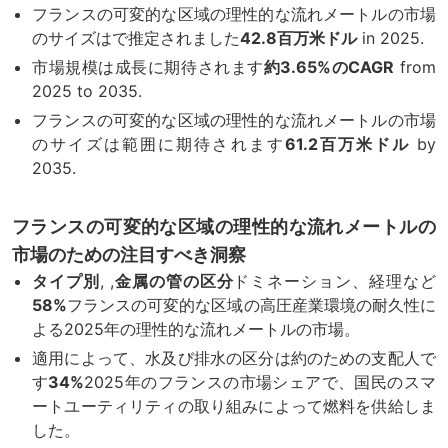
フランスの可変的な区域の理性的な流れメートルの市場
のサイズはで推定されました
42.8百万米ドル
in 2025.
市場規模は成長に期待されます
約3.65%のCAGR
from
2025 to 2035.
フランスの可変的な区域の理性的な流れメートルの市場
のサイズは範囲に期待されます
61.2百万米ドル
by
2035.
フランスの可変的な区域の理性的な流れメートルの
市場のための注目すべき洞察
タイプ別
, ,
金属の管の区分
ドミネーション、経理など
58%
フランスの可変的な区域の高圧産業環境の耐久性に
よる2025年の理性的な流れメートルの市場。
適用によって、水及び排水の区分は約のための支配人で
す
34%
2025年のフランスの市場シェアで、国民のスマ
ートユーティリティの取り組みによって燃料を供給しま
した。