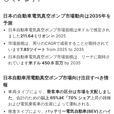
日本の自動車電気真空ポンプ市場動向は2035年を
予測
日本自動車電気真空ポンプ市場規模は米ドルで推定され
ました
211.64ミリオン
in 2025
市場規模は、周りのCAGRで成長することが期待されて
います
7.85
ツイート
from 2025 to 2035
日本自動車電気真空ポンプ市場規模は、リーチに期待さ
れています
米ドル 450.8 百万
by 2035
日本自動車用電動真空ポンプ市場向け注目すべき情
報
車両タイプにより、
乗客車の区分は市場を支配しまし
た
、会計のための
以上 65%â€「70% シェア
上昇の雑種
および電気乗客車の生産によって運転される、
推進タイプにより、
バッテリー電気自動車(BEV)とハイ