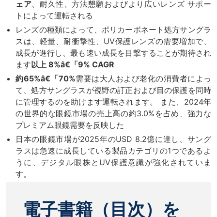
ェア
、耐久性、方法懇願およびより広いレンズ サポー
トによって運転される
レンズの種類によって、ポリカーボネート処方サングラ
スは、軽量、耐衝撃性、UV保護レンズの需要増加で、
成長が進行し、最も速い成長を目撃することが期待され
ます
以上 8%â€「9% CAGR
約65%â€「70%
需要は大人および老化の消費者によっ
て、処方サングラスが視野の訂正および目の保護を同時
に管理するのを助けます運転されます。 また、2024年
の世界的な眼鏡市場の売上高の約3.0%を占め、強力な
プレミアム眼鏡需要を反映した
日本の眼鏡市場が2025年のUSD 8.2億に達し、サング
ラスは急速に成長している製品カテゴリの1つであるよ
うに、デジタル眼株とUV保護意識が強化されていま
す。
電子書籍（目次）を