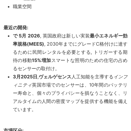
職業空間
最近の開発:
で 5月 2026
, 英国政府は新しい実装
最小エネルギー効
率規格(MEES)
, 2030年までにグレードC格付けに達す
るために民間レンタルを必要とする, トリガーする期
待の移動
15%増加
スマートな照明のための住宅の占め
るセンサーの取付け。
3月2025日
,
ヴェルゲセンス
人工知能を主導する
インフ
ィニティ
英国市場でのセンサーは、10年間のバッテリ
ー寿命と、個々のプライバシーを損なうことなく、リ
アルタイムの人間の密度マップを提供する機能を備え
ています。
市場区分: