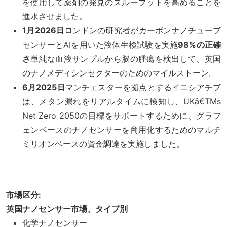
を使用して薬剤の発見のスループットを高めることを
進水させました。
1月2026日
ロンドンの研究者がカーボンナノチューブ
センサーとAIを用いた液体生検試験を実施
98%の正確
さ
単純な血液サンプルから脳の腫瘍を検出して、英国
のナノメディシンセクターのためのマイルストーン。
6月2025日
マンチェスターを拠点とするイニシアチブ
は、メタン漏れをリアルタイムに検知し、UKâ€TMs
Net Zero 2050の目標をサポートするために、グラフ
ェンベースのナノセンサーを商用化するためのマルチ
ミリオンベースの資金調達を実施しました。
市場区分:
英国ナノセンサー市場、タイプ別
化学ナノセンサー