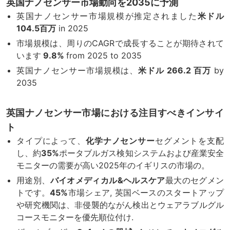
英国ナノセンサー市場動向を2035に予測
英国ナノセンサー市場規模が推定されました
米ドル
104.5百万
in 2025
市場規模は、周りのCAGRで成長することが期待されて
います
9.8%
from 2025 to 2035
英国ナノセンサー市場規模は、
米ドル 266.2 百万
by
2035
英国ナノセンサー市場における注目すべきインサイ
ト
タイプによって、
化学ナノセンサー
セグメントを支配
し、約
35%
ポータブルガス検知システムおよび産業安全
モニターの需要が高い2025年のイギリスの市場の。
用途別、
バイオメディカル&ヘルスケア
最大のセグメン
トです。
45%
市場シェア, 英国ベースのスタートアップ
や研究機関は、非侵襲的ながん検出とウェアラブルグル
コースモニターを優先順位付け.