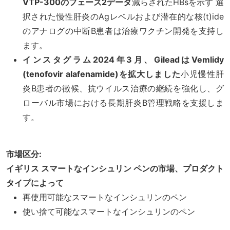
VTP-300のフェーズ2データ
減らされたHBsを示す 選
択された慢性肝炎のAgレベルおよび潜在的な核(t)ide
のアナログの中断B患者は治療ワクチン開発を支持し
ます。
インスタグラム
2024年3月、GileadはVemlidy
(tenofovir alafenamide)を拡大しました
小児慢性肝
炎B患者の徴候、抗ウイルス治療の継続を強化し、グ
ローバル市場における長期肝炎B管理戦略を支援しま
す。
市場区分:
イギリス スマートなインシュリン ペンの市場、プロダクト
タイプによって
再使用可能なスマートなインシュリンのペン
使い捨て可能なスマートなインシュリンのペン