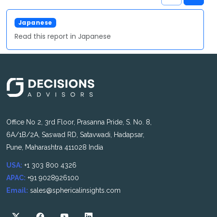
Japanese
Read this report in Japanese
Office No 2, 3rd Floor, Prasanna Pride, S. No. 8,
6A/1B/2A, Saswad RD, Satavwadi, Hadapsar,
Pune, Maharashtra 411028 India
USA:
+1 303 800 4326
APAC:
+91 9028926100
Email:
sales@sphericalinsights.com