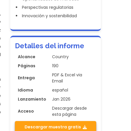
Perspectivas regulatorias
,
Innovación y sostenibilidad
y
z
e
Detalles del informe
o
l
Alcance
Country
Páginas
190
PDF & Excel via
Entrega
n
Email
r
Idioma
español
e
Lanzamiento
Jan 2026
s
Descargar desde
Acceso
o
esta página
Descargar muestra gratis