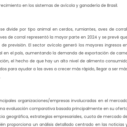
cimiento en los sistemas de avícola y ganadería de Brasil.
se divide por tipo animal en cerdos, rumiantes, aves de corral
 aves de corral representó la mayor parte en 2024 y se prevé qu
de previsión. El sector avícola generó los mayores ingresos e
ral en el país, aumentando la demanda de exportación de carn
ucción, el hecho de que hay un alto nivel de alimento consumid
dos para ayudar a las aves a crecer más rápido, llegar a ser má
.
principales organizaciones/empresas involucradas en el mercad
 una evaluación comparativa basada principalmente en su ofert
ia geográfica, estrategias empresariales, cuota de mercado d
n proporciona un análisis detallado centrado en las noticias 