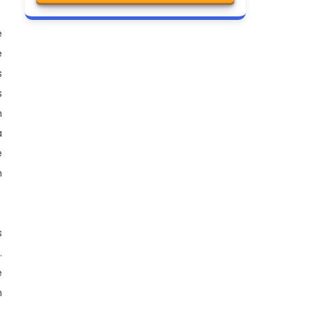
e
e
s
s
n
a
e
n
s
.
e
m