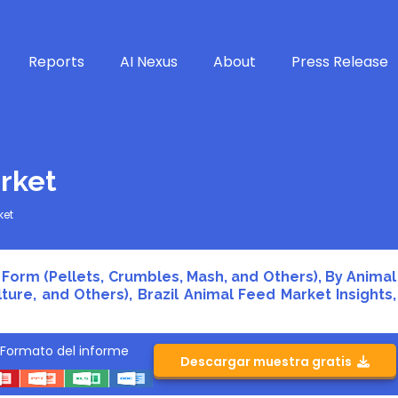
Reports
AI Nexus
About
Press Release
rket
ket
 Form (Pellets, Crumbles, Mash, and Others), By Animal
ture, and Others), Brazil Animal Feed Market Insights,
Formato del informe
Descargar muestra gratis