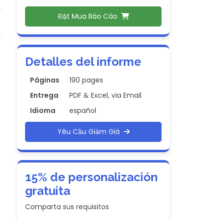
Đặt Mua Báo Cáo
Detalles del informe
Páginas
190 pages
Entrega
PDF & Excel, via Email
Idioma
español
Yêu Cầu Giảm Giá
15% de personalización
gratuita
Comparta sus requisitos