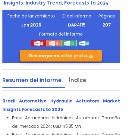
Insights, Industry Trend, Forecasts to 2035
Fecha de lanzamiento
ID del informe
Páginas
Jan 2026
DAR4115
207
Formato del informe
Descargar muestra gratis
Resumen del informe
Índice
Brazil Automotive Hydraulic Actuators Market
Insights Forecasts to 2035
Brasil Actuadores Hidráuicos Automotriz Tamaño
del mercado 2024: USD 45.35 Mn
Brasil Actuadores Hidráuicos Automotriz Tamaño