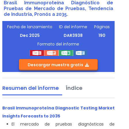
Brasil Immunoproteína Diagnóstico de
Pruebas de Mercado de Pruebas, Tendencia
de Industria, Pronós a 2035.
Fecha de lanzamiento
ID del informe
Páginas
Dec 2025
DAR3938
190
Formato del informe
Descargar muestra gratis
Resumen del informe
Índice
Brasil Immunoproteína Diagnostic Testing Market
Insights Forecasts to 2035
El mercado de pruebas diagnósticas de