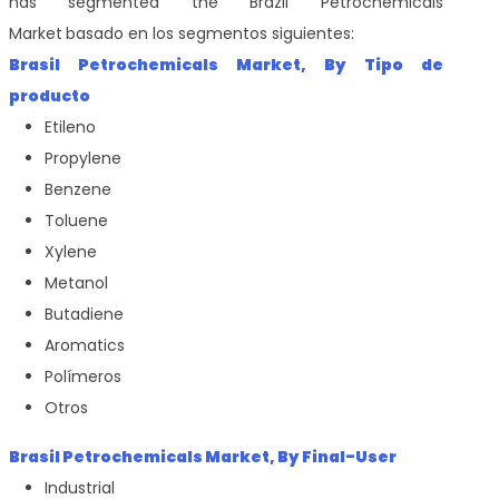
has segmented the Brazil Petrochemicals
Market
basado en los segmentos siguientes:
Brasil Petrochemicals Market, By
Tipo de
producto
Etileno
Propylene
Benzene
Toluene
Xylene
Metanol
Butadiene
Aromatics
Polímeros
Otros
Brasil Petrochemicals Market, By
Final-User
Industrial