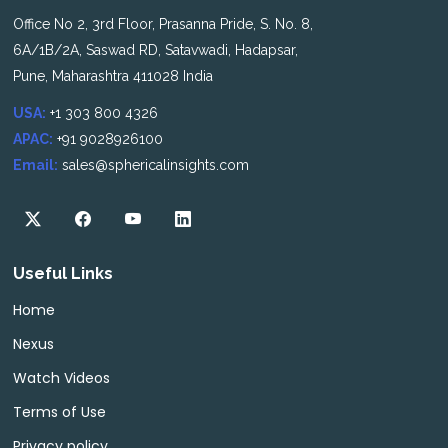
Office No 2, 3rd Floor, Prasanna Pride, S. No. 8,
6A/1B/2A, Saswad RD, Satavwadi, Hadapsar,
Pune, Maharashtra 411028 India
USA:
+1 303 800 4326
APAC:
+91 9028926100
Email:
sales@sphericalinsights.com
Useful Links
Home
Nexus
Watch Videos
Terms of Use
Privacy policy