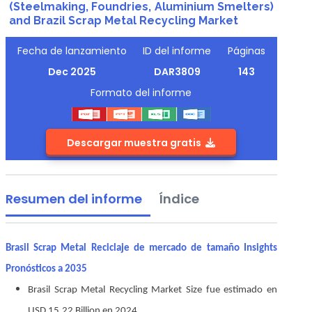
(Steelmaking, Foundries, Aluminium Smelters)
and Brazil Scrap Metal Recycling Market
Fecha de lanzamiento
ID del informe
Páginas
Dec 2025
DAR3809
143
Formato del informe
Descargar muestra gratis
Resumen del informe
Índice
Brasil Scrap Metal Reciclaje de mercado de tamaño Insights
Pronósticos a 2035
Brasil Scrap Metal Recycling Market Size fue estimado en
USD 15.22 Billion en 2024.