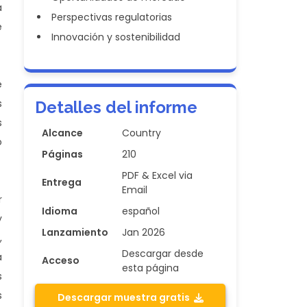
a
Perspectivas regulatorias
e
Innovación y sostenibilidad
e
s
Detalles del informe
s
Alcance
Country
o
Páginas
210
PDF & Excel via
Entrega
Email
r
Idioma
español
y
Lanzamiento
Jan 2026
,
Descargar desde
a
Acceso
esta página
s
s
Descargar muestra gratis