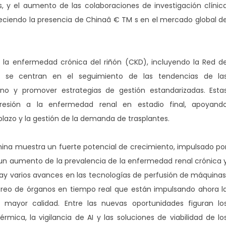
, y el aumento de las colaboraciones de investigación clínic
leciendo la presencia de Chinaâ € TM s en el mercado global d
la enfermedad crónica del riñón (CKD), incluyendo la Red d
 se centran en el seguimiento de las tendencias de la
no y promover estrategias de gestión estandarizadas. Esta
ogresión a la enfermedad renal en estadio final, apoyand
plazo y la gestión de la demanda de trasplantes.
hina muestra un fuerte potencial de crecimiento, impulsado po
 un aumento de la prevalencia de la enfermedad renal crónica 
Hay varios avances en las tecnologías de perfusión de máquinas
oreo de órganos en tiempo real que están impulsando ahora l
ayor calidad. Entre las nuevas oportunidades figuran lo
mica, la vigilancia de AI y las soluciones de viabilidad de lo