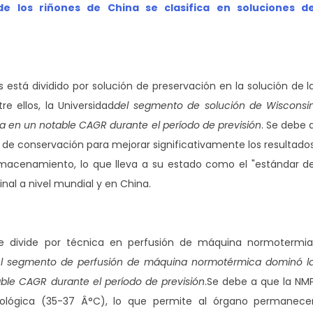
e los riñones de China se clasifica en soluciones d
está dividido por solución de preservación en la solución de l
re ellos, la Universidad
del segmento de solución de Wisconsi
a en un notable CAGR durante el período de previsión
. Se debe 
s de conservación para mejorar significativamente los resultado
almacenamiento, lo que lleva a su estado como el "estándar d
nal a nivel mundial y en China.
e divide por técnica en perfusión de máquina normotermia
l segmento de perfusión de máquina normotérmica dominó l
ble CAGR durante el período de previsión
.
Se debe a que la NM
siológica (35-37 Â°C), lo que permite al órgano permanece