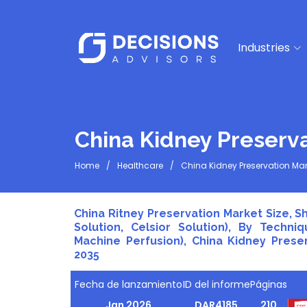
Industries
China Kidney Preserv
Home
Healthcare
China Kidney Preservation Mar
China Ritney Preservation Market Size, Sh
Solution, Celsior Solution), By Techn
Machine Perfusion), China Kidney Preser
2035
Fecha de lanzamiento
ID del informe
Páginas
Jan 2026
DAR4185
210