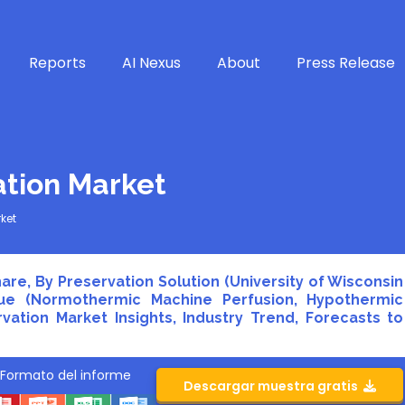
Reports
AI Nexus
About
Press Release
ation Market
ket
are, By Preservation Solution (University of Wisconsin
ique (Normothermic Machine Perfusion, Hypothermic
vation Market Insights, Industry Trend, Forecasts to
Formato del informe
Descargar muestra gratis