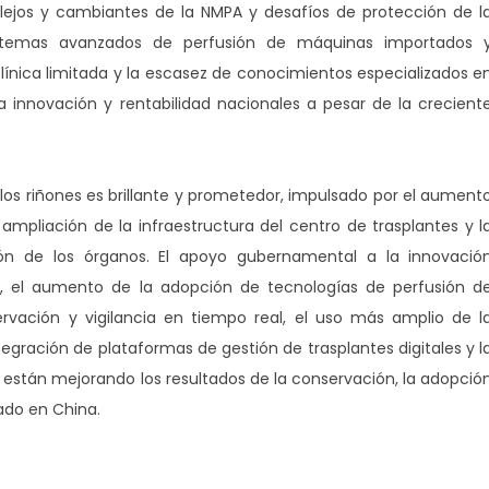
mplejos y cambiantes de la NMPA y desafíos de protección de l
sistemas avanzados de perfusión de máquinas importados 
línica limitada y la escasez de conocimientos especializados e
a innovación y rentabilidad nacionales a pesar de la crecient
los riñones es brillante y prometedor, impulsado por el aument
ampliación de la infraestructura del centro de trasplantes y l
ción de los órganos. El apoyo gubernamental a la innovació
, el aumento de la adopción de tecnologías de perfusión d
vación y vigilancia en tiempo real, el uso más amplio de l
ntegración de plataformas de gestión de trasplantes digitales y l
están mejorando los resultados de la conservación, la adopció
ado en China.