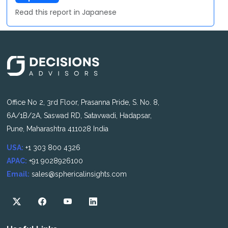
Read this report in Japanese
Office No 2, 3rd Floor, Prasanna Pride, S. No. 8,
6A/1B/2A, Saswad RD, Satavwadi, Hadapsar,
Pune, Maharashtra 411028 India
USA:
+1 303 800 4326
APAC:
+91 9028926100
Email:
sales@sphericalinsights.com