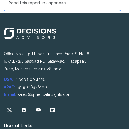
Read this report in Japanese
Office No 2, 3rd Floor, Prasanna Pride, S. No. 8,
6A/1B/2A, Saswad RD, Satavwadi, Hadapsar,
Pune, Maharashtra 411028 India
USA:
+1 303 800 4326
APAC:
+91 9028926100
Email:
sales@sphericalinsights.com
Useful Links