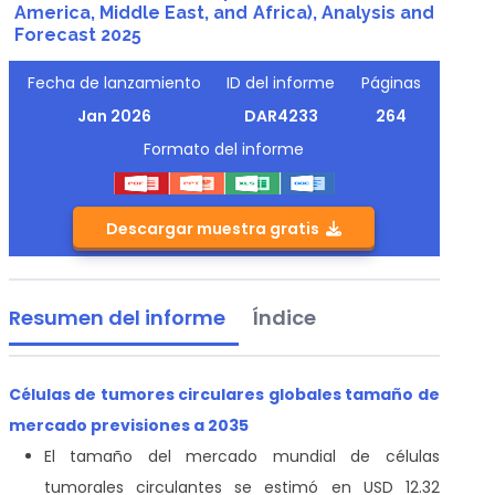
America, Middle East, and Africa), Analysis and
Forecast 2025
Fecha de lanzamiento
ID del informe
Páginas
Jan 2026
DAR4233
264
Formato del informe
Descargar muestra gratis
Resumen del informe
Índice
Células de tumores circulares globales tamaño de
mercado previsiones a 2035
El tamaño del mercado mundial de células
tumorales circulantes se estimó en USD 12.32