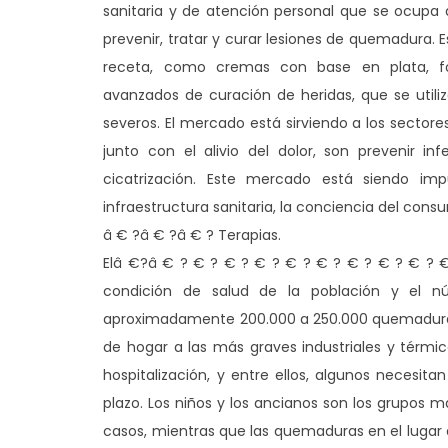
sanitaria y de atención personal que se ocupa 
prevenir, tratar y curar lesiones de quemadura. 
receta, como cremas con base en plata, for
avanzados de curación de heridas, que se util
severos. El mercado está sirviendo a los sectores 
junto con el alivio del dolor, son prevenir i
cicatrización. Este mercado está siendo imp
infraestructura sanitaria, la conciencia del con
â € ?â € ?â € ? Terapias.
Elâ €?â € ? € ? € ? € ? € ? € ? € ? € ? € ? 
condición de salud de la población y el 
aproximadamente 200.000 a 250.000 quemaduras
de hogar a las más graves industriales y térmi
hospitalización, y entre ellos, algunos necesi
plazo. Los niños y los ancianos son los grupos m
casos, mientras que las quemaduras en el lugar d