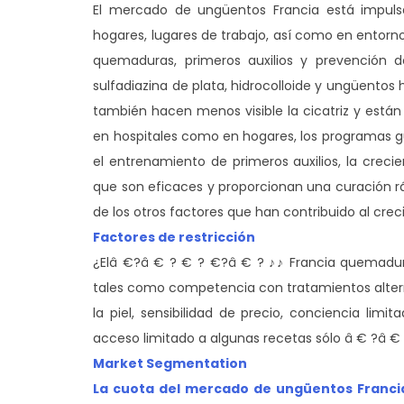
El mercado de ungüentos Francia está impul
hogares, lugares de trabajo, así como en entorno
quemaduras, primeros auxilios y prevención
sulfadiazina de plata, hidrocolloide y ungüentos 
también hacen menos visible la cicatriz y están 
en hospitales como en hogares, los programas
el entrenamiento de primeros auxilios, la creci
que son eficaces y proporcionan una curación rá
de los otros factores que han contribuido al cre
Factores de restricción
¿Elâ €?â € ? € ? €?â € ? ♪♪ Francia quemadura
tales como competencia con tratamientos alternat
la piel, sensibilidad de precio, conciencia limi
acceso limitado a algunas recetas sólo â € ?â € 
Market Segmentation
La cuota del mercado de ungüentos Francia