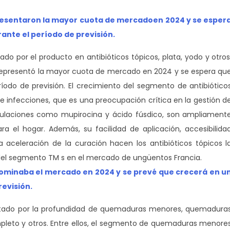
resentaron la mayor cuota de mercado
en 2024 y se esper
rante el período de previsión
.
 por el producto en antibióticos tópicos, plata, yodo y otros
s representó la mayor cuota de mercado en 2024 y se espera qu
íodo de previsión. El crecimiento del segmento de antibiótico
e infecciones, que es una preocupación crítica en la gestión d
ulaciones como mupirocina y ácido fúsdico, son ampliament
 el hogar. Además, su facilidad de aplicación, accesibilida
aceleración de la curación hacen los antibióticos tópicos l
del segmento TM s en el mercado de ungüentos Francia.
minaba el mercado en 2024 y se prevé que crecerá en u
revisión.
tado por la profundidad de quemaduras menores, quemadura
pleto y otros. Entre ellos, el segmento de quemaduras menore