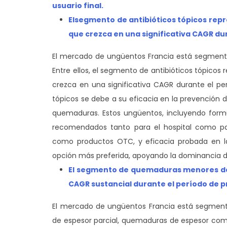
usuario final.
El
segmento de antibióticos tópicos rep
que crezca en una significativa CAGR du
El mercado de ungüentos Francia está segmentado
Entre ellos, el segmento de antibióticos tópico
crezca en una significativa CAGR durante el per
tópicos se debe a su eficacia en la prevención d
quemaduras. Estos ungüentos, incluyendo form
recomendados tanto para el hospital como para
como productos OTC, y eficacia probada en la 
opción más preferida, apoyando la dominancia 
El segmento de quemaduras menores do
CAGR sustancial durante el período de p
El mercado de ungüentos Francia está segmen
de espesor parcial, quemaduras de espesor com