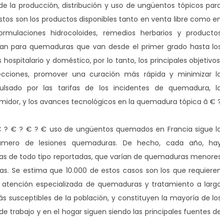
de la producción, distribución y uso de ungüentos tópicos par
Estos son los productos disponibles tanto en venta libre como e
mulaciones hidrocoloides, remedios herbarios y producto
izan para quemaduras que van desde el primer grado hasta lo
hospitalario y doméstico, por lo tanto, los principales objetivos
nfecciones, promover una curación más rápida y minimizar l
ulsado por las tarifas de los incidentes de quemadura, l
sumidor, y los avances tecnológicos en la quemadura tópica â € 
€ ? € ? € ? € uso de ungüentos quemados en Francia sigue l
número de lesiones quemaduras. De hecho, cada año, ha
 de todo tipo reportadas, que varían de quemaduras menore
cas. Se estima que 10.000 de estos casos son los que requiere
tan atención especializada de quemaduras y tratamiento a larg
ás susceptibles de la población, y constituyen la mayoría de lo
e trabajo y en el hogar siguen siendo las principales fuentes d