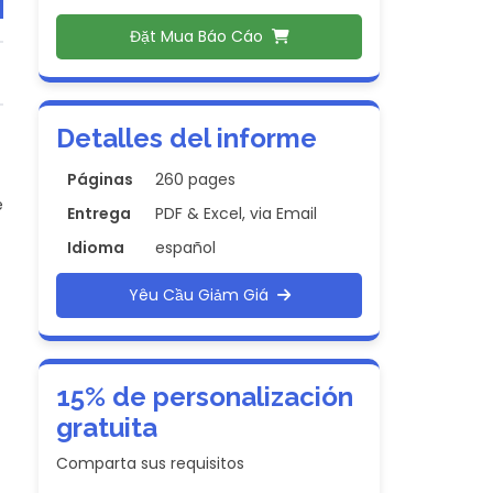
Đặt Mua Báo Cáo
Detalles del informe
Páginas
260 pages
e
Entrega
PDF & Excel, via Email
Idioma
español
Yêu Cầu Giảm Giá
15% de personalización
gratuita
Comparta sus requisitos