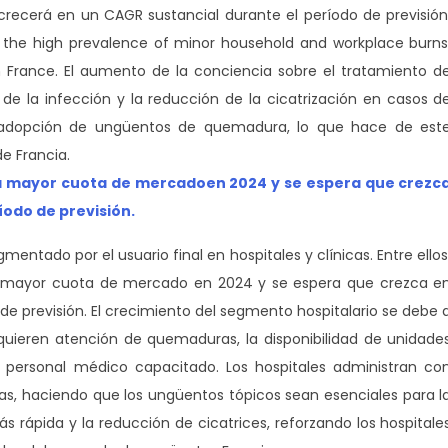
ecerá en un CAGR sustancial durante el período de previsión
 the high prevalence of minor household and workplace burns
in France. El aumento de la conciencia sobre el tratamiento d
 de la infección y la reducción de la cicatrización en casos d
dopción de ungüentos de quemadura, lo que hace de est
e Francia.
la mayor cuota de mercado
en 2024 y se espera que crezc
íodo de previsión.
ntado por el usuario final en hospitales y clínicas. Entre ellos
a mayor cuota de mercado en 2024 y se espera que crezca e
de previsión. El crecimiento del segmento hospitalario se debe 
uieren atención de quemaduras, la disponibilidad de unidade
y personal médico capacitado. Los hospitales administran co
, haciendo que los ungüentos tópicos sean esenciales para l
s rápida y la reducción de cicatrices, reforzando los hospitale