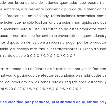
sado por la tendencia de lesiones quemadas que ocurren e
s sanitarios, y la creciente conciencia pública de la atención d
 de infecciones. También hay formulaciones avanzadas com
herbales, que no sólo facilitan una curación más rápida, sino qu
disponibles para su uso. La utilización de estos productos tant
 gubernamentales que fomentan la prevención de quemaduras 
ente disposición de los consumidores a pagar por los producto
pida, y el acceso más fácil a los tratamientos OTC son alguno
cimiento de este â € ? € ? € ? € ? € ? € ? € ?
s mercado de ungüentos está restringido por varios factore
ivos, la posibilidad de efectos secundarios o sensibilidades d
tada del producto en las zonas rurales, regulaciones estrictas, 
?â € ?â € ?â € ? € ? € ? € ? € ? € ? € ? € ? € ?
 se clasifica por producto, profundidad de quemadura,