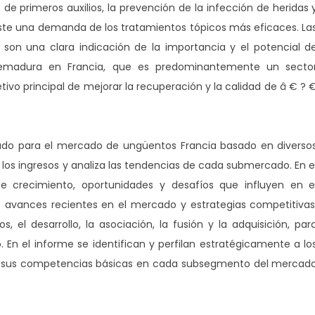
 de primeros auxilios, la prevención de la infección de heridas 
iste una demanda de los tratamientos tópicos más eficaces. La
í son una clara indicación de la importancia y el potencial d
emadura en Francia, que es predominantemente un secto
etivo principal de mejorar la recuperación y la calidad de â € ? 
rcado para el mercado de ungüentos Francia basado en diverso
los ingresos y analiza las tendencias de cada submercado. En e
de crecimiento, oportunidades y desafíos que influyen en e
 avances recientes en el mercado y estrategias competitivas
 el desarrollo, la asociación, la fusión y la adquisición, par
En el informe se identifican y perfilan estratégicamente a lo
an sus competencias básicas en cada subsegmento del mercad