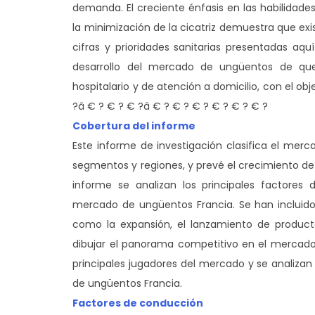
demanda. El creciente énfasis en las habilidades
la minimización de la cicatriz demuestra que ex
cifras y prioridades sanitarias presentadas aqu
desarrollo del mercado de ungüentos de qu
hospitalario y de atención a domicilio, con el obj
?â € ? € ? € ?â € ? € ? € ? € ? € ? € ?
Cobertura del informe
Este informe de investigación clasifica el me
segmentos y regiones, y prevé el crecimiento de 
informe se analizan los principales factores 
mercado de ungüentos Francia. Se han incluido
como la expansión, el lanzamiento de productos,
dibujar el panorama competitivo en el mercado. 
principales jugadores del mercado y se analiz
de ungüentos Francia.
Factores de conducción