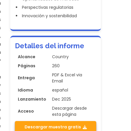
a
Perspectivas regulatorias
n
Innovación y sostenibilidad
s
s
,
a
Detalles del informe
a
Alcance
Country
?
Páginas
260
PDF & Excel via
a
Entrega
Email
y
Idioma
español
s
Lanzamiento
Dec 2025
n
Descargar desde
o
Acceso
esta página
s
e
Descargar muestra gratis