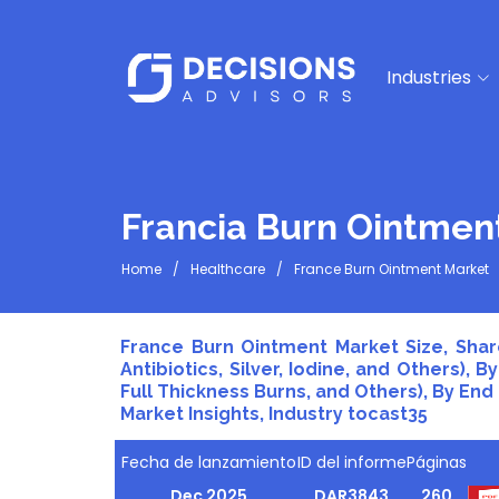
Industries
Francia Burn Ointmen
Home
Healthcare
France Burn Ointment Market
France Burn Ointment Market Size, Shar
Antibiotics, Silver, Iodine, and Others), 
Full Thickness Burns, and Others), By End
Market Insights, Industry tocast35
Fecha de lanzamiento
ID del informe
Páginas
Dec 2025
DAR3843
260