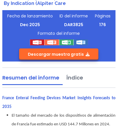
By Indication (Alpiter Care
Fecha de lanzamiento
ID del informe
Páginas
Dec 2025
DAR3825
176
Formato del informe
Descargar muestra gratis
Resumen del informe
Índice
France Enteral Feeding Devices Market Insights Forecasts to
2035
El tamaño del mercado de los dispositivos de alimentación
de Francia fue estimado en USD 144.7
Millones en 2024.