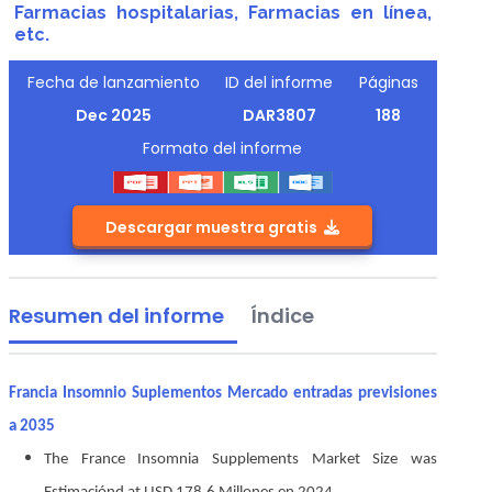
Farmacias hospitalarias, Farmacias en línea,
etc.
Fecha de lanzamiento
ID del informe
Páginas
Dec 2025
DAR3807
188
Formato del informe
Descargar muestra gratis
Resumen del informe
Índice
Francia Insomnio Suplementos Mercado entradas previsiones
a 2035
The France Insomnia Supplements Market Size was