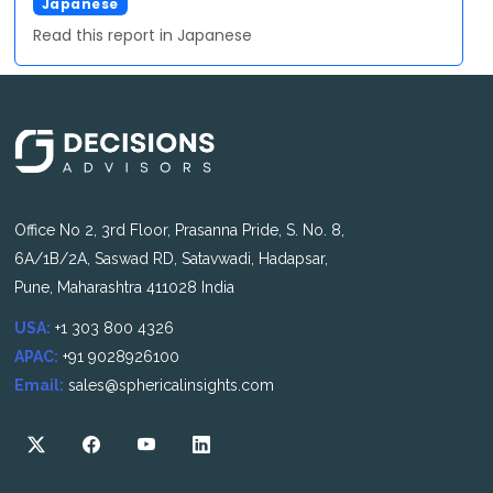
Japanese
Read this report in Japanese
Office No 2, 3rd Floor, Prasanna Pride, S. No. 8,
6A/1B/2A, Saswad RD, Satavwadi, Hadapsar,
Pune, Maharashtra 411028 India
USA:
+1 303 800 4326
APAC:
+91 9028926100
Email:
sales@sphericalinsights.com