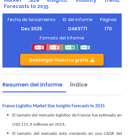
Market Size Insights, Industry Trend,
Forecasts to 2035
Fecha de lanzamiento
ID del informe
Páginas
Dec 2025
DAR3771
170
Formato del informe
Descargar muestra gratis
Resumen del informe
Índice
France Logistics Market Size Insights Forecasts to 2035
El tamaño del mercado logístico de Francia fue estimado en
USD 115,9 millones en 2024.
El tamaño del mercado está creciendo en una CAGR del