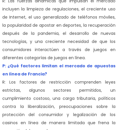
R: Las fuerzas dinámicas que impulsan el mercado
incluyen la limpieza de regulaciones, el creciente uso
de Internet, el uso generalizado de teléfonos móviles,
la popularidad de apostar en deportes, la recuperación
después de la pandemia, el desarrollo de nuevas
tecnologías, y una creciente necesidad de que los
consumidores interactúen a través de juegos en
diferentes categorías de juegos en línea.
P: ¿Qué factores limitan el mercado de apuestas
en línea de Francia?
R: Los factores de restricción comprenden leyes
estrictas, algunos sectores permitidos, un
cumplimiento costoso, una carga tributaria, políticos
contra la liberalización, preocupaciones sobre la
protección del consumidor y legalización de los
casinos en línea de manera limitada que frena la