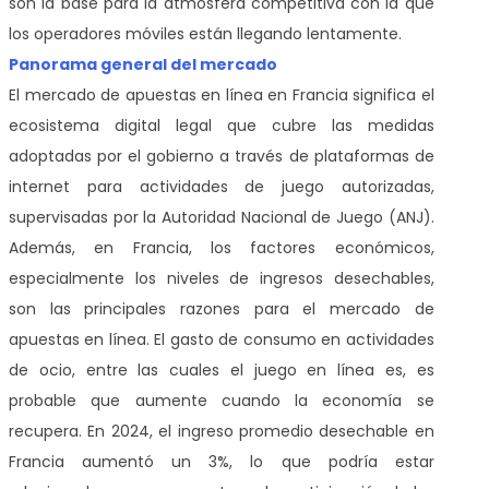
son la base para la atmósfera competitiva con la que
los operadores móviles están llegando lentamente.
Panorama general del mercado
El mercado de apuestas en línea en Francia significa el
ecosistema digital legal que cubre las medidas
adoptadas por el gobierno a través de plataformas de
internet para actividades de juego autorizadas,
supervisadas por la Autoridad Nacional de Juego (ANJ).
Además, en Francia, los factores económicos,
especialmente los niveles de ingresos desechables,
son las principales razones para el mercado de
apuestas en línea. El gasto de consumo en actividades
de ocio, entre las cuales el juego en línea es, es
probable que aumente cuando la economía se
recupera. En 2024, el ingreso promedio desechable en
Francia aumentó un 3%, lo que podría estar