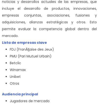
noticias y desarrollos actuales de las empresas, que
incluye el desarrollo de productos, innovaciones,
empresas conjuntas, asociaciones, fusiones y
adquisiciones, alianzas estratégicas y otros. Esto
permite evaluar la competencia global dentro del
mercado.
Lista de empresas clave
FDJ (FranÃ§aise des Jeux)
PMU (Pari Mutuel Urbain)
Betclic
Winamax
Unibet
Otros
Audiencia principal
Jugadores de mercado