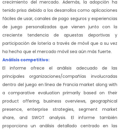
crecimiento del mercado. Además, la adopción ha
tenido prisa debido a los desarrollos como aplicaciones
fáciles de usar, canales de pago seguros y experiencias
de juego personalizadas que vienen junto con la
creciente tendencia de apuestas deportivas y
participación de lotería a través de móvil que a su vez
ha hecho que el mercado móvil sea aún más fuerte.
Análisis competitivo:
El informe ofrece el análisis adecuado de las
principales organizaciones/compañías involucradas
dentro del juego en línea de Francia
market along with
a comparative evaluation primarily based on their
product offering, business overviews, geographical
presence, enterprise strategies, segment market
share, and SWOT analysis. El informe también
proporciona un análisis detallado centrado en las