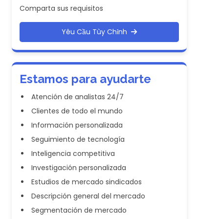
Comparta sus requisitos
Yêu Cầu Tùy Chỉnh
Estamos para ayudarte
Atención de analistas 24/7
Clientes de todo el mundo
Información personalizada
Seguimiento de tecnología
Inteligencia competitiva
Investigación personalizada
Estudios de mercado sindicados
Descripción general del mercado
Segmentación de mercado