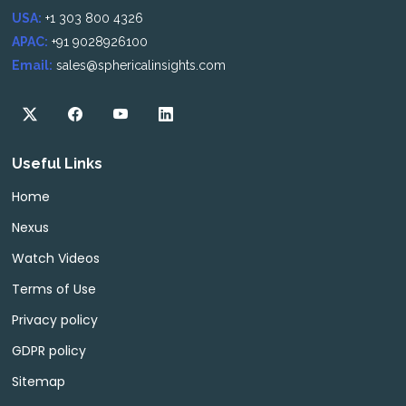
USA:
+1 303 800 4326
APAC:
+91 9028926100
Email:
sales@sphericalinsights.com
Useful Links
Home
Nexus
Watch Videos
Terms of Use
Privacy policy
GDPR policy
Sitemap