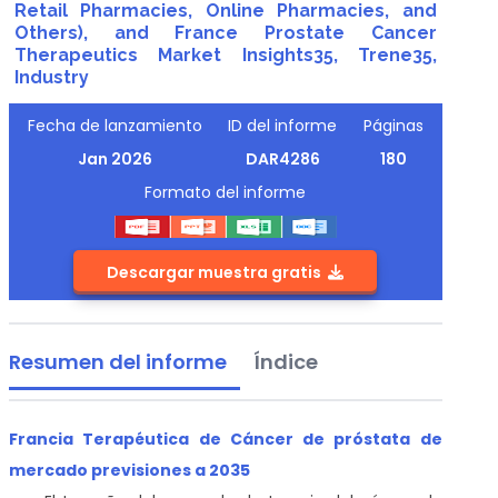
Retail Pharmacies, Online Pharmacies, and
Others), and France Prostate Cancer
Therapeutics Market Insights35, Trene35,
Industry
Fecha de lanzamiento
ID del informe
Páginas
Jan 2026
DAR4286
180
Formato del informe
Descargar muestra gratis
Resumen del informe
Índice
Francia Terapéutica de Cáncer de próstata de
mercado previsiones a 2035