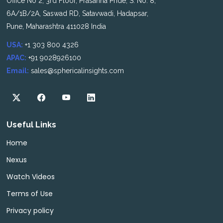
Office No 2, 3rd Floor, Prasanna Pride, S. No. 8,
6A/1B/2A, Saswad RD, Satavwadi, Hadapsar,
Pune, Maharashtra 411028 India
USA:
+1 303 800 4326
APAC:
+91 9028926100
Email:
sales@sphericalinsights.com
Useful Links
Home
Nexus
Watch Videos
Terms of Use
Privacy policy