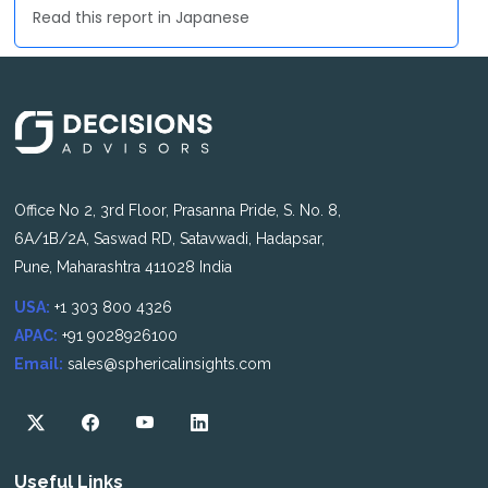
Read this report in Japanese
Office No 2, 3rd Floor, Prasanna Pride, S. No. 8,
6A/1B/2A, Saswad RD, Satavwadi, Hadapsar,
Pune, Maharashtra 411028 India
USA:
+1 303 800 4326
APAC:
+91 9028926100
Email:
sales@sphericalinsights.com
Useful Links