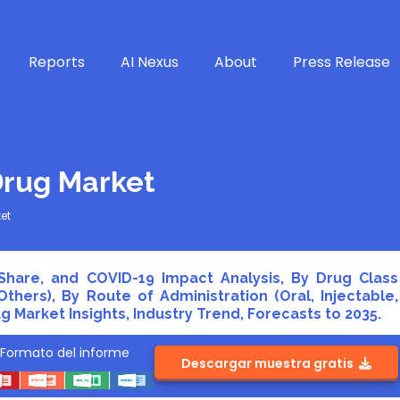
Reports
AI Nexus
About
Press Release
Drug Market
et
 Share, and COVID-19 Impact Analysis, By Drug Class
d Others), By Route of Administration (Oral, Injectable,
g Market Insights, Industry Trend, Forecasts to 2035.
Formato del informe
Descargar muestra gratis