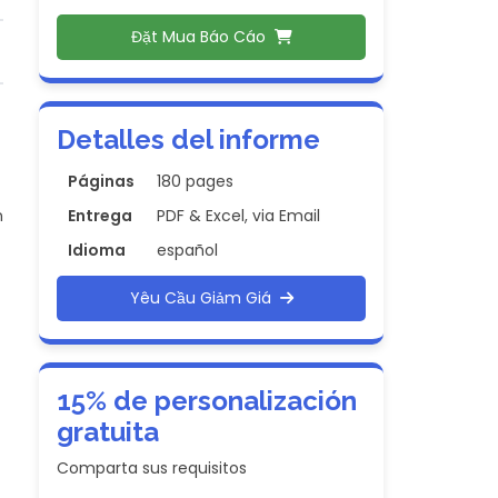
Đặt Mua Báo Cáo
Detalles del informe
Páginas
180 pages
n
Entrega
PDF & Excel, via Email
Idioma
español
Yêu Cầu Giảm Giá
15% de personalización
gratuita
Comparta sus requisitos