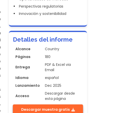
Perspectivas regulatorias
o
Innovación y sostenibilidad
n
,
a
Detalles del informe
l
a
Alcance
Country
e
Páginas
180
e
PDF & Excel via
Entrega
n
Email
s
Idioma
español
Lanzamiento
Dec 2025
s
Descargar desde
Acceso
s
esta página
,
Descargar muestra gratis
e