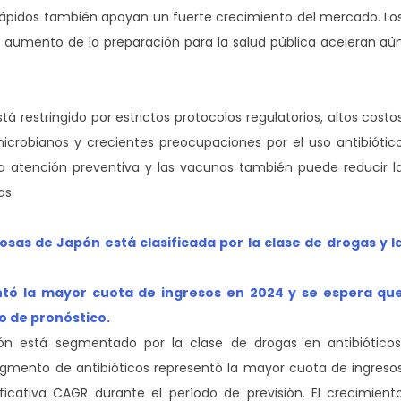
s rápidos también apoyan un fuerte crecimiento del mercado. Lo
 aumento de la preparación para la salud pública aceleran aú
á restringido por estrictos protocolos regulatorios, altos costo
crobianos y crecientes preocupaciones por el uso antibiótic
la atención preventiva y las vacunas también puede reducir l
as.
sas de Japón está clasificada por la clase de drogas y l
ntó la mayor cuota de ingresos en 2024 y se espera qu
o de pronóstico.
ón está segmentado por la clase de drogas en antibióticos
el segmento de antibióticos representó la mayor cuota de ingreso
cativa CAGR durante el período de previsión. El crecimient