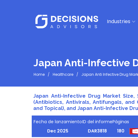
Industries
Japan Anti-Infective 
Home
Healthcare
Japan Anti Infective Drug Mark
Japan Anti-Infective Drug Market Size,
(Antibiotics, Antivirals, Antifungals, an
and Topical), and Japan Anti-Infective Dru
Fecha de lanzamiento
ID del informe
Páginas
Dec 2025
DAR3818
180