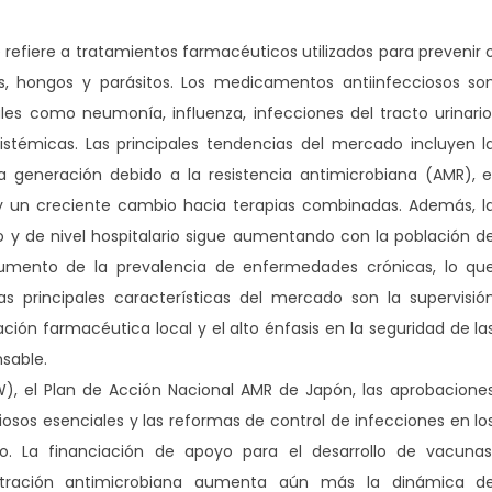
refiere a tratamientos farmacéuticos utilizados para prevenir 
us, hongos y parásitos. Los medicamentos antiinfecciosos so
es como neumonía, influenza, infecciones del tracto urinario
sistémicas. Las principales tendencias del mercado incluyen l
a generación debido a la resistencia antimicrobiana (AMR), e
s, y un creciente cambio hacia terapias combinadas. Además, l
 y de nivel hospitalario sigue aumentando con la población d
umento de la prevalencia de enfermedades crónicas, lo qu
as principales características del mercado son la supervisió
ción farmacéutica local y el alto énfasis en la seguridad de la
nsable.
LW), el Plan de Acción Nacional AMR de Japón, las aprobacione
sos esenciales y las reformas de control de infecciones en lo
. La financiación de apoyo para el desarrollo de vacunas
istración antimicrobiana aumenta aún más la dinámica d