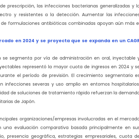
e prescripción, las infecciones bacterianas generalizadas y l
tro y resistentes a la detección. Aumentar las infeccione
ión de formulaciones antibióticas combinadas apoyan aún más e
ercado en 2024 y se proyecta que se expanda en un CAG
 se segmenta por vía de administración en oral, inyectable 
inyectables representó la mayor cuota de ingresos en 2024 y s
urante el período de previsión. El crecimiento segmentario e
en infecciones severas y uso amplio en entornos hospitalarios
sidad de soluciones de tratamiento rápido refuerzan la demand
itarias de Japón.
principales organizaciones/empresas involucradas en el mercad
on una evaluación comparativa basada principalmente en su
io, presencia geográfica, estrategias empresariales, cuota d