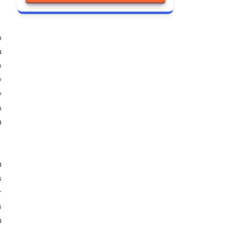
n
a
e
y
y
n
a
a
s
r
s
a