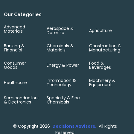
Our Categories
Advanced
Aerospace &
Agriculture
Materials
Defense
Banking &
Chemicals &
Construction &
Financial
Materials
Manufacturing
Consumer
Food &
Energy & Power
Goods
Beverages
Information &
Machinery &
Healthcare
Technology
Equipment
Semiconductors
Specialty & Fine
& Electronics
Chemicals
©
Copyright 2026
Decisions Advisors.
All Rights
Reserved