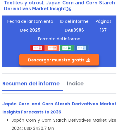
Textiles y otros), Japan Corn and Corn Starch
Derivatives Market Insight35
Fecha de lanzamiento
ID del informe
Páginas
Dec 2025
DAR3986
167
Formato del informe
Descargar muestra gratis
Resumen del informe
Índice
Japón Corn and Corn Starch Derivatives Market
Insights Forecasts to 2035
Japón Corn y Corn Starch Derivatives Market Size
2024: USD 3430.7 Mn