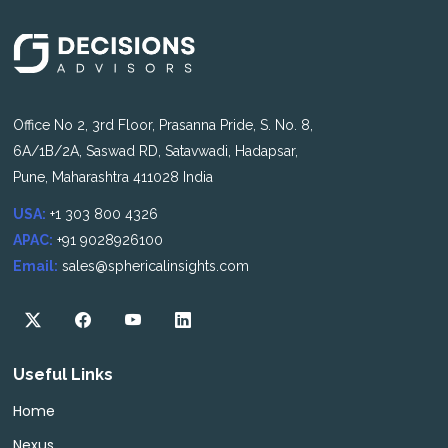
Office No 2, 3rd Floor, Prasanna Pride, S. No. 8,
6A/1B/2A, Saswad RD, Satavwadi, Hadapsar,
Pune, Maharashtra 411028 India
USA:
+1 303 800 4326
APAC:
+91 9028926100
Email:
sales@sphericalinsights.com
Useful Links
Home
Nexus