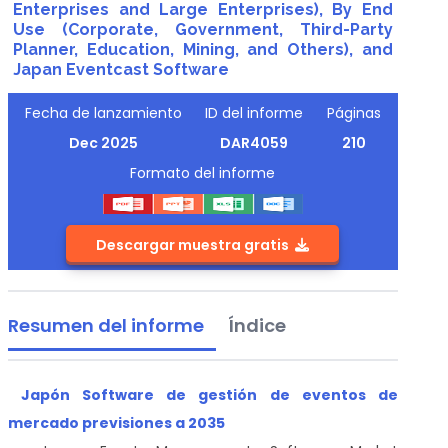
Enterprises and Large Enterprises), By End
Use (Corporate, Government, Third-Party
Planner, Education, Mining, and Others), and
Japan Eventcast Software
Fecha de lanzamiento
ID del informe
Páginas
Dec 2025
DAR4059
210
Formato del informe
Descargar muestra gratis
Resumen del informe
Índice
Japón Software de gestión de eventos de
mercado previsiones a 2035