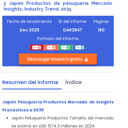
y Japón Productos de peluquería Mercado
Insights, Industry Trend, 2035
Fecha de lanzamiento
ID del informe
Páginas
Dec 2025
DAR3847
180
Formato del informe
Descargar muestra gratis
Resumen del informe
Índice
Japón Peluquería Productos Mercado de Insights
Pronósticos a 2035
Japón
Peluquería Productos Tamaño del mercado
Se estimó en USD 1574.3 millones en 2024