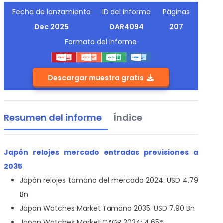
Fecha de lanzamiento
ID del informe
Páginas
Dec 2025
DAR4094
207
Formato del informe
Descargar muestra gratis
Resumen del informe
Índice
Japón relojes mercado entradas previsiones a
2035
Japón relojes tamaño del mercado 2024: USD 4.79
Bn
Japan Watches Market
Tamaño 2035: USD 7.90 Bn
Japan Watches Market
CAGR 2024: 4.65%