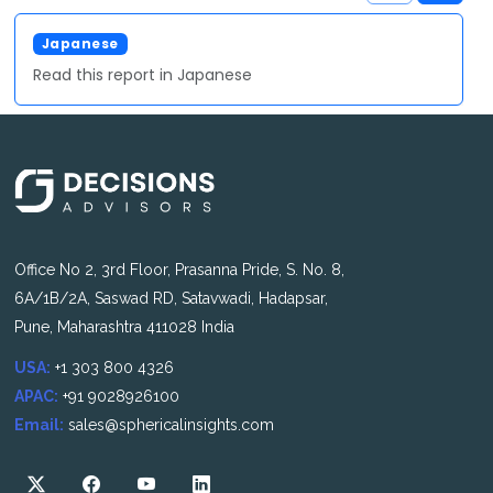
Japanese
Read this report in Japanese
Office No 2, 3rd Floor, Prasanna Pride, S. No. 8,
6A/1B/2A, Saswad RD, Satavwadi, Hadapsar,
Pune, Maharashtra 411028 India
USA:
+1 303 800 4326
APAC:
+91 9028926100
Email:
sales@sphericalinsights.com