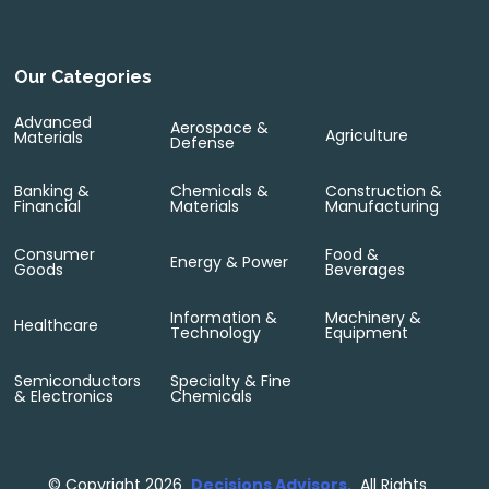
Our Categories
Advanced
Aerospace &
Agriculture
Materials
Defense
Banking &
Chemicals &
Construction &
Financial
Materials
Manufacturing
Consumer
Food &
Energy & Power
Goods
Beverages
Information &
Machinery &
Healthcare
Technology
Equipment
Semiconductors
Specialty & Fine
& Electronics
Chemicals
©
Copyright 2026
Decisions Advisors.
All Rights