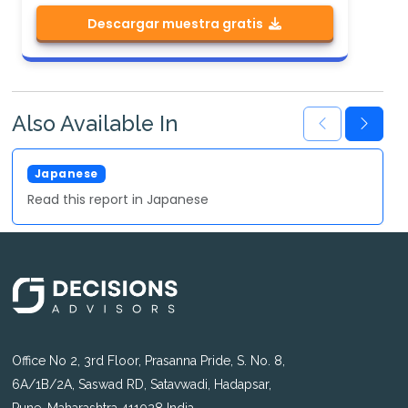
Descargar muestra gratis
Also Available In
Japanese
Read this report in Japanese
Office No 2, 3rd Floor, Prasanna Pride, S. No. 8,
6A/1B/2A, Saswad RD, Satavwadi, Hadapsar,