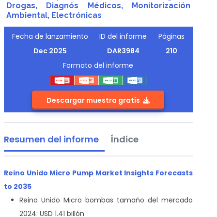
Drogas, Diagnós Médicos, Monitorización
Ambiental, Electrónicas
Fecha de lanzamiento
ID del informe
Páginas
Dec 2025
DAR3984
210
Formato del informe
Descargar muestra gratis
Resumen del informe
Índice
Reino Unido Micro Pump Market Insights Forecasts
to 2035
Reino Unido Micro bombas tamaño del mercado
2024: USD 1.41 billón