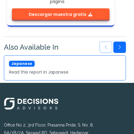
página
Descargar muestra gratis
Also Available In
Japanese
Read this report in Japanese
Office No 2, 3rd Floor, Prasanna Pride, S. No. 8,
6A/1B/2A, Saswad RD, Satavwadi, Hadapsar,