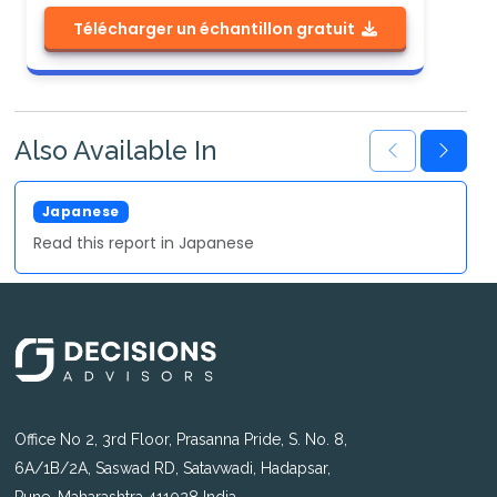
Télécharger un échantillon gratuit
Also Available In
Japanese
Read this report in Japanese
Office No 2, 3rd Floor, Prasanna Pride, S. No. 8,
6A/1B/2A, Saswad RD, Satavwadi, Hadapsar,