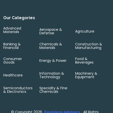
Our Categories
Advanced
Aerospace &
Agriculture
Materials
Defense
Banking &
Chemicals &
Construction &
Financial
Materials
Manufacturing
Consumer
Food &
Energy & Power
Goods
Beverages
Information &
Machinery &
Healthcare
Technology
Equipment
Semiconductors
Specialty & Fine
& Electronics
Chemicals
©
Copyright 2026
Decisions Advisors.
All Rights