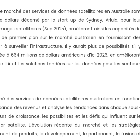
e marché des services de données satellitaires en Australie son
e dollars décerné par la start-up de Sydney, Arlula, pour leu
mages satellitaires (Sep 2025), améliorant ainsi les capacités d
e de premier plan sur le marché australien en fournissant de
 surveiller l'infrastructure. Il y aurait plus de possibilités s'il 
e à 664 millions de dollars américains d'ici 2026, en amélioran
de l'IA et les solutions fondées sur les données pour les secteur
é des services de données satellitaires australiens en fonctio
oissance des revenus et analyse les tendances dans chaque sous
s de croissance, les possibilités et les défis qui influent sur l
 satellite. L'évolution récente du marché et les stratégie
ement de produits, le développement, le partenariat, la fusion e