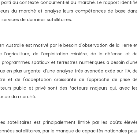
er parti du contexte concurrentiel du marché. Le rapport identifi
cteurs du marché et analyse leurs compétences de base dan
ervices de données satellitaires.
n Australie est motivé par le besoin d'observation de la Terre e
 l'agriculture, de l'exploitation minière, de la défense et d
ux programmes spatiaux et terrestres numériques a besoin d'un
us en plus urgente, d'une analyse très avancée axée sur l'IA, d
estre et de l'acceptation croissante de l'approche de prise d
teurs public et privé sont des facteurs majeurs qui, avec le
sance du marché.
s satellitaires est principalement limité par les coûts élevé
nnées satellitaires, par le manque de capacités nationales pou