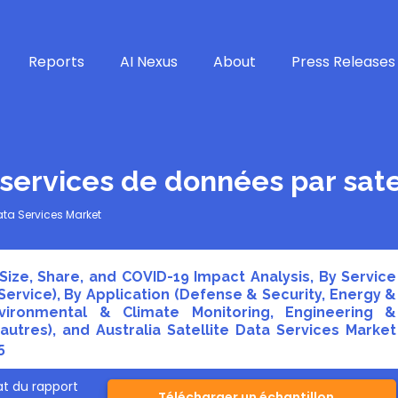
Reports
AI Nexus
About
Press Releases
services de données par sate
Data Services Market
 Size, Share, and COVID-19 Impact Analysis, By Service
Service), By Application (Defense & Security, Energy &
Environmental & Climate Monitoring, Engineering &
autres), and Australia Satellite Data Services Market
5
t du rapport
Télécharger un échantillon