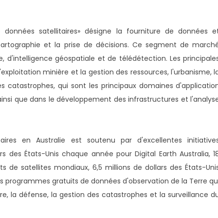
données satellitaires» désigne la fourniture de données e
la cartographie et la prise de décisions. Ce segment de march
 d'intelligence géospatiale et de télédétection. Les principale
 l'exploitation minière et la gestion des ressources, l'urbanisme, l
es catastrophes, qui sont les principaux domaines d'applicatio
 ainsi que dans le développement des infrastructures et l'analys
res en Australie est soutenu par d'excellentes initiative
rs des États-Unis chaque année pour Digital Earth Australia, 1
ts de satellites mondiaux, 6,5 millions de dollars des États-Uni
des programmes gratuits de données d'observation de la Terre qu
ière, la défense, la gestion des catastrophes et la surveillance d