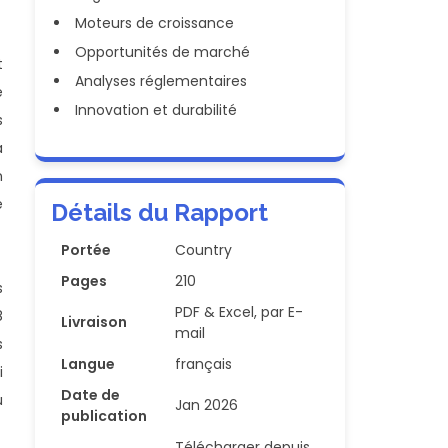
Moteurs de croissance
Opportunités de marché
t
Analyses réglementaires
é
Innovation et durabilité
s
a
n
e
Détails du Rapport
Portée
Country
Pages
210
s
PDF & Excel, par E-
8
Livraison
mail
s
Langue
français
i
Date de
u
Jan 2026
publication
Télécharger depuis