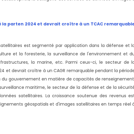
 la part
en 2024 et devrait croître à un TCAC remarquabl
tellitaires est segmenté par application dans la défense et l
iculture et la foresterie, la surveillance de l'environnement et d
frastructures, la marine, etc. Parmi ceux-ci, le secteur de l
024 et devrait croître à un CAGR remarquable pendant la périod
tes du gouvernement en matière de capacités de renseignement
 surveillance maritime, le secteur de la défense et de la sécurit
 données satellitaires. La croissance soutenue des revenus es
gnements géospatials et d'images satellitaires en temps réel 