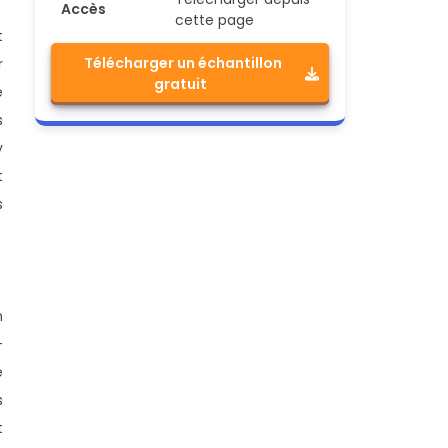
Accès
cette page
t
Télécharger un échantillon
r
gratuit
e
s
y
t
s
n
-
e
s
t