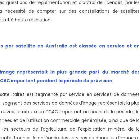
 des questions de réglementation et d'octroi de licences, par le
 nécessité de compter sur des constellations de satellite
 et à haute résolution.
 par satellite en Australie est classée en service et e
image représentait la plus grande part du marché de
 TCAC important pendant la période de prévision
.
satellitaires est segmenté par service en services de donnée
e segment des services de données d'image représentait la plu
devrait croître à un TCAC important au cours de la période d
nnées et de l'utilisation commerciale généralisée, ainsi que de l
es secteurs de l'agriculture, de l'exploitation minière, de l
s catastrophes, la catégorie des services de données d'images 