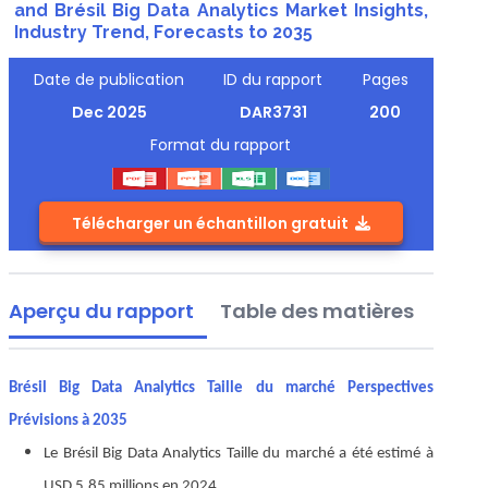
and Brésil Big Data Analytics Market Insights,
Industry Trend, Forecasts to 2035
Date de publication
ID du rapport
Pages
Dec 2025
DAR3731
200
Format du rapport
Télécharger un échantillon gratuit
Aperçu du rapport
Table des matières
Brésil Big Data Analytics Taille du marché Perspectives
Prévisions à 2035
Le Brésil Big Data Analytics Taille du marché a été estimé à
USD 5,85 millions en 2024