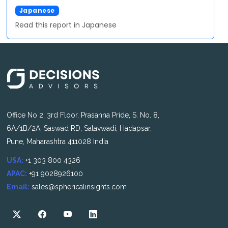
Japanese
Read this report in Japanese
Office No 2, 3rd Floor, Prasanna Pride, S. No. 8,
6A/1B/2A, Saswad RD, Satavwadi, Hadapsar,
Pune, Maharashtra 411028 India
USA:
+1 303 800 4326
APAC:
+91 9028926100
Email:
sales@sphericalinsights.com