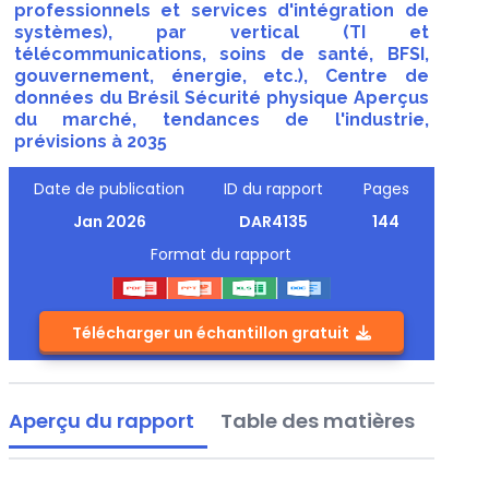
professionnels et services d'intégration de
systèmes), par vertical (TI et
télécommunications, soins de santé, BFSI,
gouvernement, énergie, etc.), Centre de
données du Brésil Sécurité physique Aperçus
du marché, tendances de l'industrie,
prévisions à 2035
Date de publication
ID du rapport
Pages
Jan 2026
DAR4135
144
Format du rapport
Télécharger un échantillon gratuit
Aperçu du rapport
Table des matières