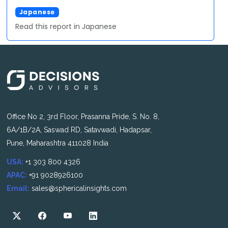
Japanese
Read this report in Japanese
Office No 2, 3rd Floor, Prasanna Pride, S. No. 8,
6A/1B/2A, Saswad RD, Satavwadi, Hadapsar,
Pune, Maharashtra 411028 India
USA:
+1 303 800 4326
APAC:
+91 9028926100
Email:
sales@sphericalinsights.com