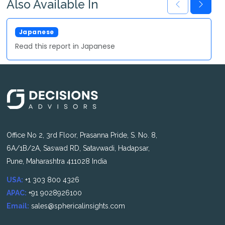
Also Available In
Japanese
Read this report in Japanese
Office No 2, 3rd Floor, Prasanna Pride, S. No. 8,
6A/1B/2A, Saswad RD, Satavwadi, Hadapsar,
Pune, Maharashtra 411028 India
USA:
+1 303 800 4326
APAC:
+91 9028926100
Email:
sales@sphericalinsights.com