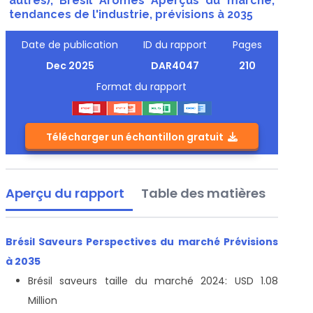
autres), Brésil Arômes Aperçus du marché,
tendances de l'industrie, prévisions à 2035
Date de publication
ID du rapport
Pages
Dec 2025
DAR4047
210
Format du rapport
Télécharger un échantillon gratuit
Aperçu du rapport
Table des matières
Brésil Saveurs Perspectives du marché Prévisions
à 2035
Brésil saveurs taille du marché 2024: USD 1.08
Million