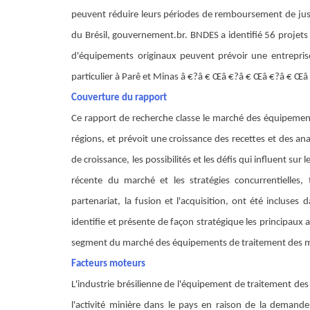
peuvent réduire leurs périodes de remboursement de jus
du Brésil, gouvernement.br. BNDES a identifié 56 projets 
d'équipements originaux peuvent prévoir une entreprise
particulier à Parê et Minas â €?â € Œâ €?â € Œâ €?â € Œ
Couverture du rapport
Ce rapport de recherche classe le marché des équipemen
régions, et prévoit une croissance des recettes et des a
de croissance, les possibilités et les défis qui influent s
récente du marché et les stratégies concurrentielles,
partenariat, la fusion et l'acquisition, ont été incluses
identifie et présente de façon stratégique les principau
segment du marché des équipements de traitement des mi
Facteurs moteurs
L'industrie brésilienne de l'équipement de traitement de
l'activité minière dans le pays en raison de la demand