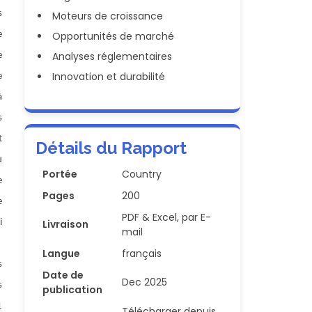
s
Moteurs de croissance
e
Opportunités de marché
Analyses réglementaires
e
Innovation et durabilité
e
à
s
t
Détails du Rapport
u
Portée
Country
e
Pages
200
e
PDF & Excel, par E-
i
Livraison
mail
Langue
français
s
Date de
Dec 2025
s
publication
1
Télécharger depuis