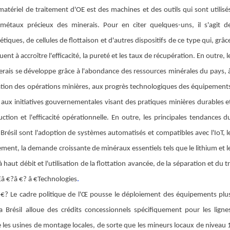
riel de traitement d'OE est des machines et des outils qui sont utilisé
 métaux précieux des minerais. Pour en citer quelques-uns, il s'agit d
ques, de cellules de flottaison et d'autres dispositifs de ce type qui, grâc
nt à accroître l'efficacité, la pureté et les taux de récupération. En outre, l
rais se développe grâce à l'abondance des ressources minérales du pays, 
sation des opérations minières, aux progrès technologiques des équipement
 aux initiatives gouvernementales visant des pratiques minières durables e
uction et l'efficacité opérationnelle. En outre, les principales tendances d
ésil sont l'adoption de systèmes automatisés et compatibles avec l'IoT, l
ment, la demande croissante de minéraux essentiels tels que le lithium et l
haut débit et l'utilisation de la flottation avancée, de la séparation et du tr
â €?â €? â €Technologies
.
 Le cadre politique de l'Œ pousse le déploiement des équipements plu
 Brésil alloue des crédits concessionnels spécifiquement pour les ligne
 les usines de montage locales, de sorte que les mineurs locaux de niveau 