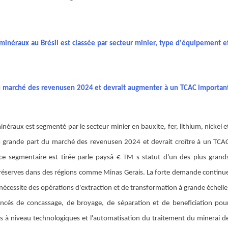
inéraux au Brésil est classée par secteur minier, type d'équipement e
u marché des revenus
en 2024 et devrait augmenter à un TCAC importan
éraux est segmenté par le secteur minier en bauxite, fer, lithium, nickel e
s grande part du marché des revenus
en 2024 et devrait croître à un TCA
nce segmentaire est tirée par
le paysâ € TM s statut d'un des plus grand
 réserves dans des régions comme Minas Gerais. La forte demande continu
 nécessite des opérations d'extraction et de transformation à grande échelle
ancés de concassage, de broyage, de séparation et de beneficiation pou
ises à niveau technologiques et l'automatisation du traitement du minerai d