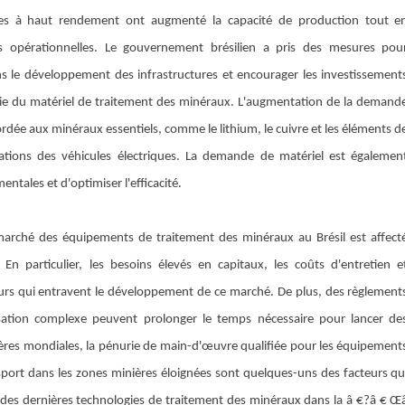
hines à haut rendement ont augmenté la capacité de production tout e
s opérationnelles. Le gouvernement brésilien a pris des mesures pou
ns le développement des infrastructures et encourager les investissement
trie du matériel de traitement des minéraux. L'augmentation de la demand
rdée aux minéraux essentiels, comme le lithium, le cuivre et les éléments d
ications des véhicules électriques. La demande de matériel est égalemen
entales et d'optimiser l'efficacité.
rché des équipements de traitement des minéraux au Brésil est affect
En particulier, les besoins élevés en capitaux, les coûts d'entretien e
teurs qui entravent le développement de ce marché. De plus, des règlement
sation complexe peuvent prolonger le temps nécessaire pour lancer de
mières mondiales, la pénurie de main-d'œuvre qualifiée pour les équipement
sport dans les zones minières éloignées sont quelques-uns des facteurs qu
n des dernières technologies de traitement des minéraux dans la â €?â € Œ