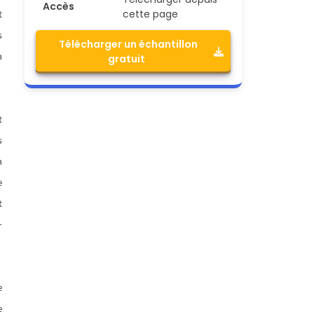
Accès
cette page
t
s
Télécharger un échantillon
n
gratuit
t
s
n
e
t
-
e
e