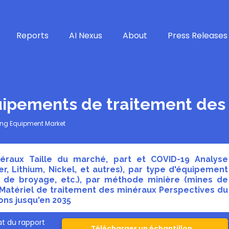
Reports
AI Nexus
About
Press Releases
uipements de traitement des
sing Equipment Market
néraux Taille du marché, part et COVID-19 Analyse
er, Lithium, Nickel, et autres), par type d'équipement
s de broyage, etc.), par méthode minière (mines de
l Matériel de traitement des minéraux Perspectives du
ons jusqu'en 2035
t du rapport
Télécharger un échantillon