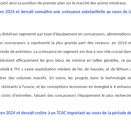
çant ainsi sa position de premier plan sur le marché des autres minéraux.
 2024 et devrait connaître une croissance substantielle au cours de l
 Brésil est segmenté par type d'équipement en concasseurs, alimentations
es concasseurs a représenté la plus grande part des revenus.
en 2024 e
iode de prévision. La croissance du segment est due à son rôle crucial dan
réduisent efficacement les gros blocs de minerai en tailles gérables, ce qu
résilâ € TM s vaste exploitation minière de fer, de bauxite, et de lithium 
érer des volumes massifs. En outre, les progrès dans la technologie d
x résistants à l'usure, et les conceptions économes en énergieâ € € enhanc
es coûts d'entretien, faisant des concasseurs l'équipement le plus recherch
n 2024 et devrait croître à un TCAC important au cours de la période d