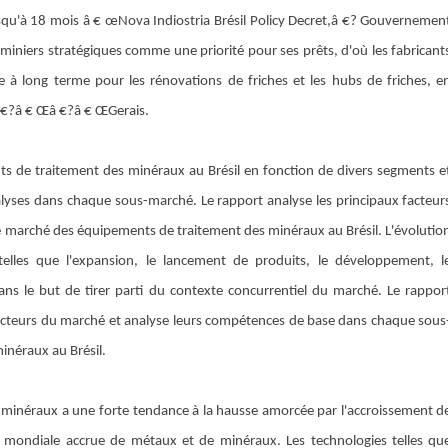
qu'à 18 mois â € œNova Indiostria Brésil Policy Decret,â €? Gouvernemen
miniers stratégiques comme une priorité pour ses prêts, d'où les fabricant
 à long terme pour les rénovations de friches et les hubs de friches, e
â €?â € Œâ €?â € ŒGerais.
ts de traitement des minéraux au Brésil en fonction de divers segments e
nalyses dans chaque sous-marché. Le rapport analyse les principaux facteur
ur le marché des équipements de traitement des minéraux au Brésil. L'évolutio
 telles que l'expansion, le lancement de produits, le développement, l
 dans le but de tirer parti du contexte concurrentiel du marché. Le rappor
x acteurs du marché et analyse leurs compétences de base dans chaque sous
néraux au Brésil.
s minéraux a une forte tendance à la hausse amorcée par l'accroissement d
e mondiale accrue de métaux et de minéraux. Les technologies telles qu