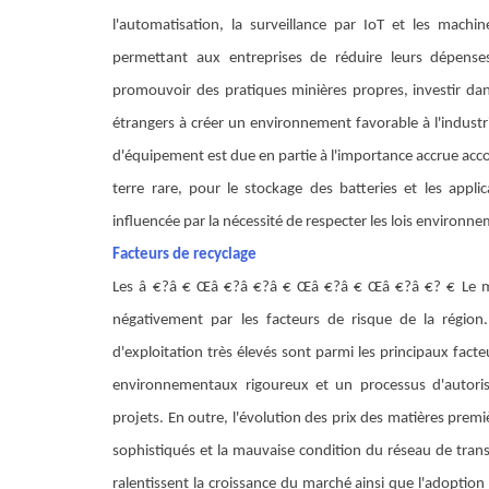
l'automatisation, la surveillance par IoT et les mac
permettant aux entreprises de réduire leurs dépense
promouvoir des pratiques minières propres, investir da
étrangers à créer un environnement favorable à l'indus
d'équipement est due en partie à l'importance accrue acco
terre rare, pour le stockage des batteries et les appl
influencée par la nécessité de respecter les lois environnem
Facteurs de recyclage
Les â €?â € Œâ €?â €?â € Œâ €?â € Œâ €?â €? € Le ma
négativement par les facteurs de risque de la région. 
d'exploitation très élevés sont parmi les principaux fac
environnementaux rigoureux et un processus d'autori
projets. En outre, l'évolution des prix des matières pre
sophistiqués et la mauvaise condition du réseau de tran
ralentissent la croissance du marché ainsi que l'adoptio