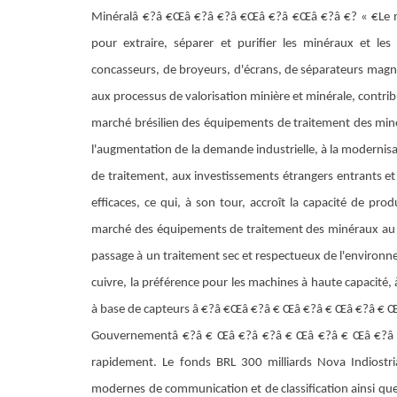
Minéralâ €?â €Œâ €?â €?â €Œâ €?â €Œâ €?â €? « €Le maté
pour extraire, séparer et purifier les minéraux et les
concasseurs, de broyeurs, d'écrans, de séparateurs magnéti
aux processus de valorisation minière et minérale, contribue
marché brésilien des équipements de traitement des mine
l'augmentation de la demande industrielle, à la moderni
de traitement, aux investissements étrangers entrants et
efficaces, ce qui, à son tour, accroît la capacité de prod
marché des équipements de traitement des minéraux au Br
passage à un traitement sec et respectueux de l'environne
cuivre, la préférence pour les machines à haute capacité, à 
à base de capteurs â €?â €Œâ €?â € Œâ €?â € Œâ €?â € Œ
Gouvernementâ €?â € Œâ €?â €?â € Œâ €?â € Œâ €?â €?
rapidement. Le fonds BRL 300 milliards Nova Indiostria
modernes de communication et de classification ainsi que