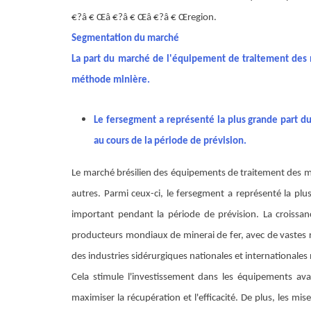
€?â € Œâ €?â € Œâ €?â € Œregion.
Segmentation du marché
La part du marché de l'équipement de traitement des m
méthode minière.
Le fer
segment a représenté la plus grande part d
au cours de la période de prévision.
Le marché brésilien des équipements de traitement des min
autres. Parmi ceux-ci, le fer
segment a représenté la plu
important pendant la période de prévision
. La croissa
producteurs mondiaux de minerai de fer, avec de vastes
des industries sidérurgiques nationales et internationales
Cela stimule l'investissement dans les équipements av
maximiser la récupération et l'efficacité. De plus, les m