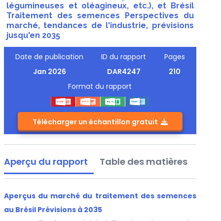
légumineuses et oléagineux, etc.), et Brésil
Traitement des semences Perspectives du
marché, tendances de l'industrie, prévisions
jusqu'en 2035
Date de publication
ID du rapport
Pages
Jan 2026
DAR4247
210
Format du rapport
Télécharger un échantillon gratuit
Aperçu du rapport
Table des matières
Aperçus du marché du traitement des semences
au Brésil Prévisions à 2035